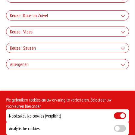
Keuze : Kaas en Zuivel
+Kaas
Keuze : Vlees
+€2.50
+Ham
Keuze : Sauzen
+Gorgonzola
+€3.00
Knoflook
+€2.50
Allergenen
+Salami
+Mozzarella
+€0.80
+€3.00
Geen aangegeven allergenen.
Cocktail
+€2.50
+Döner
+Parmezaanse kaas
+€0.80
We gebruiken cookies om uw ervaring te verbeteren. Selecteer uw
+€3.00
Frietsaus
+€2.50
voorkeuren hieronder
+Kipdoner
+Feta
Noodzakelijke cookies (verplicht)
+€0.80
+€3.00
Mosterd
+€2.50
+Shoarma
Analytische cookies
+Ei