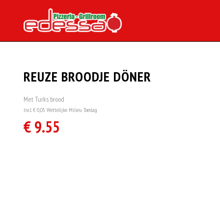
REUZE BROODJE DÖNER
Met Turks brood
Incl. € 0,05 Wettelijke Milieu Toeslag
€ 9.55