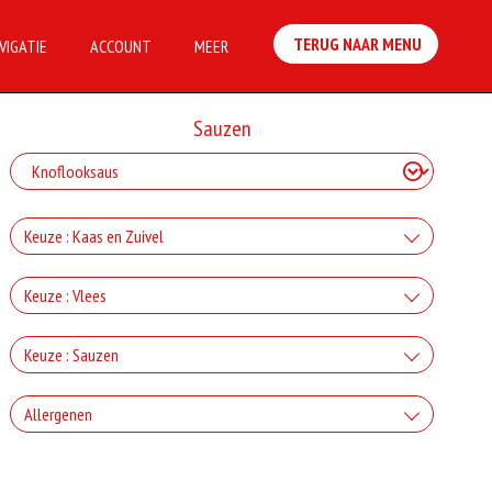
TERUG NAAR MENU
VIGATIE
ACCOUNT
MEER
Sauzen
Keuze : Kaas en Zuivel
+Kaas
Keuze : Vlees
+€2.50
+Ham
Keuze : Sauzen
+Gorgonzola
+€3.00
Knoflook
+€2.50
Allergenen
+Salami
+Mozzarella
+€0.80
+€3.00
Geen aangegeven allergenen.
Cocktail
+€2.50