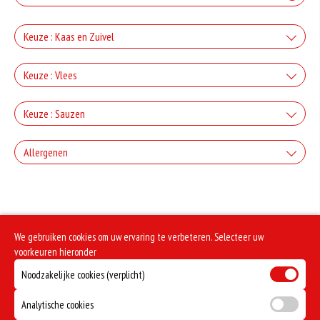
Keuze : Kaas en Zuivel
+Kaas
Keuze : Vlees
+€2.50
+Ham
Keuze : Sauzen
+Gorgonzola
+€3.00
Knoflook
+€2.50
Allergenen
+Salami
+Mozzarella
+€0.80
+€3.00
Geen aangegeven allergenen.
Cocktail
+€2.50
+Döner
+Parmezaanse kaas
+€0.80
We gebruiken cookies om uw ervaring te verbeteren. Selecteer uw
+€3.00
Frietsaus
+€2.50
voorkeuren hieronder
+Kipdoner
+Feta
Noodzakelijke cookies (verplicht)
+€0.80
+€3.00
Mosterd
+€2.50
+Shoarma
Analytische cookies
+Ei