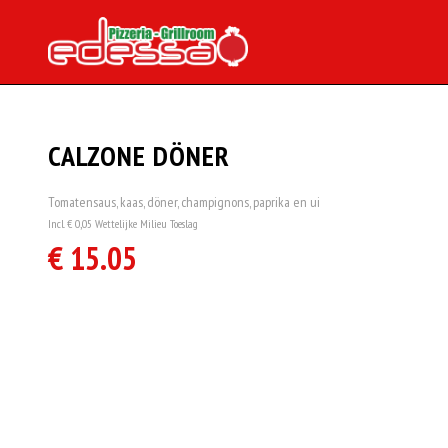
CALZONE DÖNER
Tomatensaus, kaas, döner, champignons, paprika en ui
Incl. € 0,05 Wettelijke Milieu Toeslag
€ 15.05