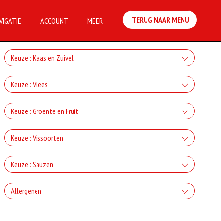
TERUG NAAR MENU
VIGATIE
ACCOUNT
MEER
Keuze : Kaas en Zuivel
+Kaas
Keuze : Vlees
+€2.50
+Ham
Keuze : Groente en Fruit
+Gorgonzola
+€3.00
+Paprika
+€2.50
Keuze : Vissoorten
+Salami
+Mozzarella
+€2.00
+Tonijn
+€3.00
Keuze : Sauzen
+Champignons
+€2.50
+Döner
+Parmezaanse kaas
+€3.00
Knoflook
+€2.00
Allergenen
+Anjovis
+€3.00
+Ui
+€2.50
+Kipdoner
+€0.80
+Feta
+€3.00
Geen aangegeven allergenen.