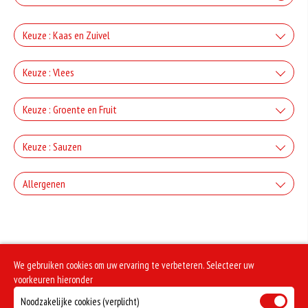
Keuze : Kaas en Zuivel
+Kaas
Keuze : Vlees
+€2.50
+Ham
Keuze : Groente en Fruit
+Gorgonzola
+€3.00
+Paprika
+€2.50
Keuze : Sauzen
+Salami
+Mozzarella
+€2.00
Knoflook
+€3.00
Allergenen
+Champignons
+€2.50
+Döner
+Parmezaanse kaas
+€0.80
+€2.00
Geen aangegeven allergenen.
Cocktail
+€3.00
+Ui
+€2.50
+Kipdoner
+Feta
+€0.80
We gebruiken cookies om uw ervaring te verbeteren. Selecteer uw
+€2.00
Frietsaus
+€3.00
voorkeuren hieronder
+Kappertjes
+€2.50
+Shoarma
+Ei
Noodzakelijke cookies (verplicht)
+€0.80