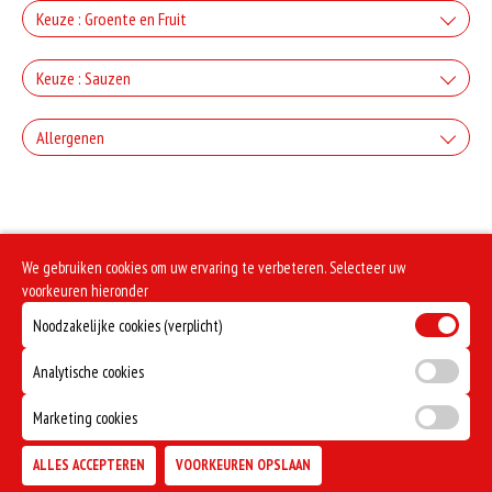
+Kaas
Keuze : Groente en Fruit
+€2.50
+Paprika
Keuze : Sauzen
+Gorgonzola
+€2.00
Knoflook
+€2.50
Allergenen
+Champignons
+Mozzarella
+€0.80
+€2.00
Geen aangegeven allergenen.
Cocktail
+€2.50
+Ui
+Parmezaanse kaas
+€0.80
We gebruiken cookies om uw ervaring te verbeteren. Selecteer uw
+€2.00
Frietsaus
+€2.50
voorkeuren hieronder
+Kappertjes
+Feta
Noodzakelijke cookies (verplicht)
+€0.80
+€2.50
Mosterd
+€2.50
+Olijven
Analytische cookies
+Ei
+€0.80
+€2.00
Marketing cookies
Curry
+€2.50
+Peper
ALLES ACCEPTEREN
VOORKEUREN OPSLAAN
TOEVOEGEN
+€0.80
+€2.00