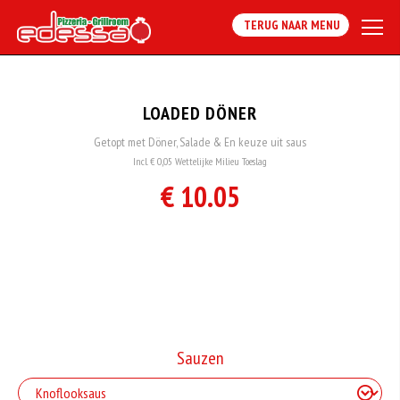
TERUG NAAR MENU
LOADED DÖNER
Getopt met Döner, Salade & En keuze uit saus
Incl. € 0,05 Wettelijke Milieu Toeslag
€ 10.05
Sauzen