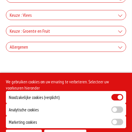
Keuze : Vlees
+Ham
Keuze : Groente en Fruit
+€3.00
+Paprika
Allergenen
+Salami
+€2.00
+€3.00
Geen aangegeven allergenen.
+Champignons
+Döner
+€2.00
We gebruiken cookies om uw ervaring te verbeteren. Selecteer uw
+€3.00
+Ui
voorkeuren hieronder
+Kipdoner
Noodzakelijke cookies (verplicht)
+€2.00
+€3.00
+Kappertjes
+Shoarma
Analytische cookies
+€2.50
+€3.00
Marketing cookies
+Olijven
+Kipfilet