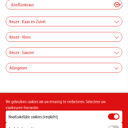
Keuze : Kaas en Zuivel
+Kaas
Keuze : Vlees
+€2.50
+Ham
Keuze : Sauzen
+Gorgonzola
+€3.00
Knoflook
+€2.50
Allergenen
+Salami
+Mozzarella
+€0.80
+€3.00
Geen aangegeven allergenen.
Cocktail
+€2.50
+Döner
+Parmezaanse kaas
+€0.80
We gebruiken cookies om uw ervaring te verbeteren. Selecteer uw
+€3.00
Frietsaus
+€2.50
voorkeuren hieronder
+Kipdoner
+Feta
Noodzakelijke cookies (verplicht)
+€0.80
+€3.00
Mosterd
+€2.50
+Shoarma