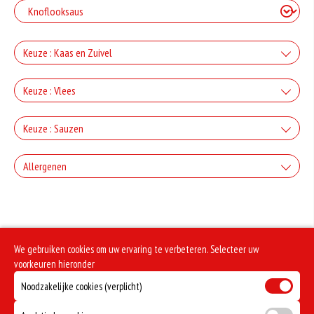
Keuze : Kaas en Zuivel
+Kaas
Keuze : Vlees
+€2.50
+Ham
Keuze : Sauzen
+Gorgonzola
+€3.00
Knoflook
+€2.50
Allergenen
+Salami
+Mozzarella
+€0.80
+€3.00
Geen aangegeven allergenen.
Cocktail
+€2.50
+Döner
+Parmezaanse kaas
+€0.80
We gebruiken cookies om uw ervaring te verbeteren. Selecteer uw
+€3.00
Frietsaus
+€2.50
voorkeuren hieronder
+Kipdoner
+Feta
Noodzakelijke cookies (verplicht)
+€0.80
+€3.00
Mosterd
+€2.50
+Shoarma