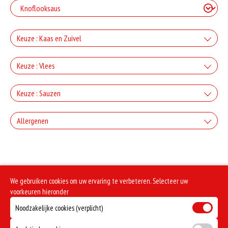
Keuze : Kaas en Zuivel
+Kaas
Keuze : Vlees
+€2.50
+Ham
Keuze : Sauzen
+Gorgonzola
+€3.00
Knoflook
+€2.50
Allergenen
+Salami
+Mozzarella
+€0.80
+€3.00
Geen aangegeven allergenen.
Cocktail
+€2.50
+Döner
+Parmezaanse kaas
+€0.80
We gebruiken cookies om uw ervaring te verbeteren. Selecteer uw
+€3.00
Frietsaus
+€2.50
voorkeuren hieronder
+Kipdoner
+Feta
Noodzakelijke cookies (verplicht)
+€0.80
+€3.00
Mosterd
+€2.50
+Shoarma