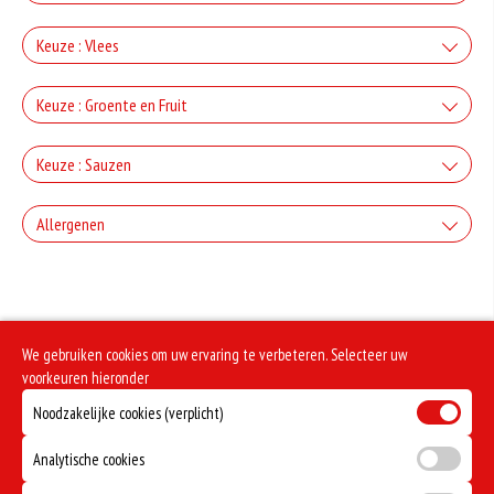
+Kaas
Keuze : Vlees
+€2.50
+Ham
Keuze : Groente en Fruit
+Gorgonzola
+€3.00
+Paprika
+€2.50
Keuze : Sauzen
+Salami
+Mozzarella
+€2.00
Knoflook
+€3.00
Allergenen
+Champignons
+€2.50
+Döner
+Parmezaanse kaas
+€0.80
+€2.00
Geen aangegeven allergenen.
Cocktail
+€3.00
+Ui
+€2.50
+Kipdoner
+Feta
+€0.80
We gebruiken cookies om uw ervaring te verbeteren. Selecteer uw
+€2.00
Frietsaus
+€3.00
voorkeuren hieronder
+Kappertjes
+€2.50
+Shoarma
+Ei
Noodzakelijke cookies (verplicht)
+€0.80
+€2.50
Mosterd
+€3.00
+Olijven
Analytische cookies
+€2.50
+Kipfilet
+€0.80