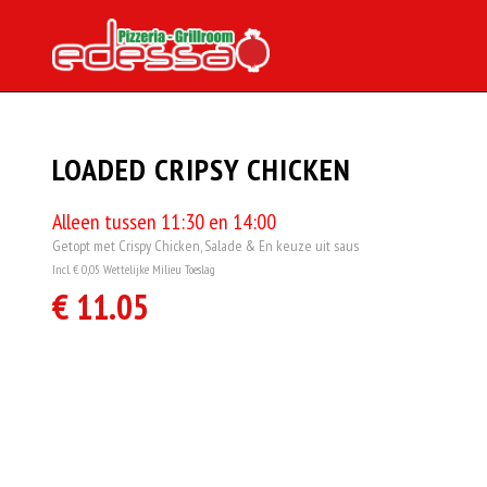
LOADED CRIPSY CHICKEN
Alleen tussen 11:30 en 14:00
Getopt met Crispy Chicken, Salade & En keuze uit saus
Incl. € 0,05 Wettelijke Milieu Toeslag
€ 11.05