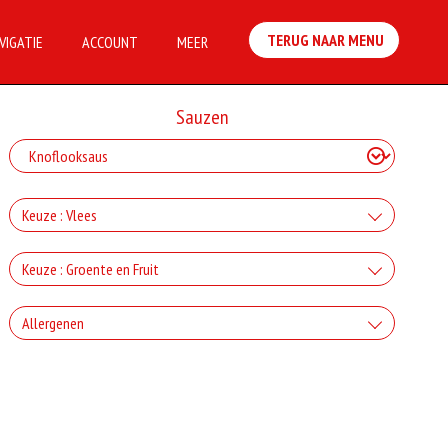
TERUG NAAR MENU
VIGATIE
ACCOUNT
MEER
Sauzen
Keuze : Vlees
+Ham
Keuze : Groente en Fruit
+€3.00
+Paprika
Allergenen
+Salami
+€2.00
+€3.00
Geen aangegeven allergenen.
+Champignons
+Döner
+€2.00
+€3.00