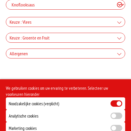
Keuze : Vlees
+Ham
Keuze : Groente en Fruit
+€3.00
+Paprika
Allergenen
+Salami
+€2.00
+€3.00
Geen aangegeven allergenen.
+Champignons
+Döner
+€2.00
We gebruiken cookies om uw ervaring te verbeteren. Selecteer uw
+€3.00
+Ui
voorkeuren hieronder
+Kipdoner
Noodzakelijke cookies (verplicht)
+€2.00
+€3.00
+Kappertjes
+Shoarma
Analytische cookies
+€2.50
+€3.00
Marketing cookies
+Olijven