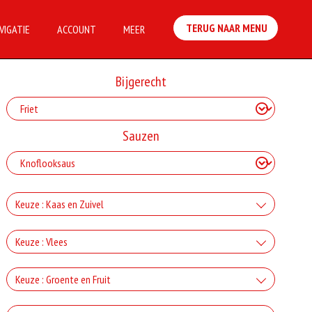
TERUG NAAR MENU
VIGATIE
ACCOUNT
MEER
Bijgerecht
Sauzen
Keuze : Kaas en Zuivel
+Kaas
Keuze : Vlees
+€2.50
+Ham
Keuze : Groente en Fruit
+Gorgonzola
+€3.00