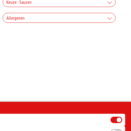
+Paprika
+€2.50
Keuze : Sauzen
+Salami
+Mozzarella
+€2.00
Knoflook
+€3.00
Allergenen
+Champignons
+€2.50
+Döner
+Parmezaanse kaas
+€0.80
+€2.00
Geen aangegeven allergenen.
Cocktail
+€3.00
+Ui
+€2.50
+Kipdoner
+Feta
+€0.80
+€2.00
Frietsaus
+€3.00
+Kappertjes
+€2.50
+Shoarma
+Ei
+€0.80
+€2.50
Mosterd
+€3.00
+Olijven
+€2.50
+Kipfilet
+€0.80
+€2.00
Curry
+€3.00
+Peper
+Spek
+€0.80
+€2.00
Ketchup
+€3.00
+Ananas
+Turkse worst
+€0.80