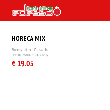
HORECA MIX
Shoarma, döner, köfte, sparibs
Incl. € 0,05 Wettelijke Milieu Toeslag
€ 19.05