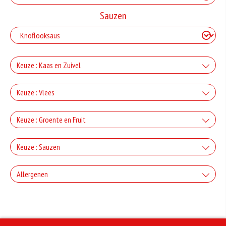
Sauzen
Keuze : Kaas en Zuivel
+Kaas
Keuze : Vlees
+€2.50
+Ham
Keuze : Groente en Fruit
+Gorgonzola
+€3.00
+Paprika
+€2.50
Keuze : Sauzen
+Salami
+Mozzarella
+€2.00
Knoflook
+€3.00
Allergenen
+Champignons
+€2.50
+Döner
+Parmezaanse kaas
+€0.80
+€2.00
Geen aangegeven allergenen.
Cocktail
+€3.00
+Ui
+€2.50
+Kipdoner
+Feta