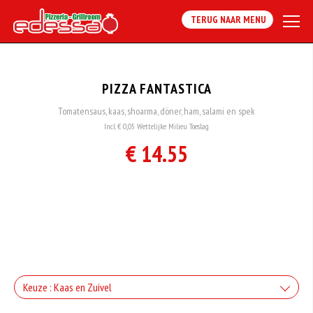
TERUG NAAR MENU
PIZZA FANTASTICA
Tomatensaus, kaas, shoarma, döner, ham, salami en spek
Incl. € 0,05 Wettelijke Milieu Toeslag
€ 14.55
Keuze : Kaas en Zuivel