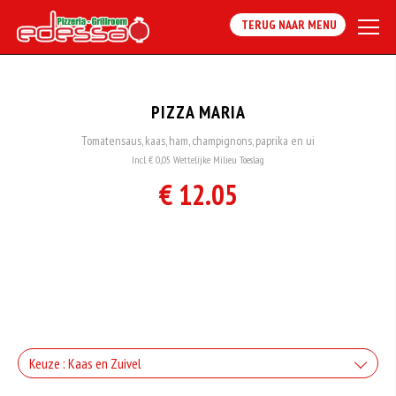
TERUG NAAR MENU
PIZZA MARIA
Tomatensaus, kaas, ham, champignons, paprika en ui
Incl. € 0,05 Wettelijke Milieu Toeslag
€ 12.05
Keuze : Kaas en Zuivel