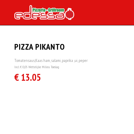
PIZZA PIKANTO
Tomatensaus,Kaas ham, salami, paprika ,ui, peper
Incl. € 0,05 Wettelijke Milieu Toeslag
€ 13.05