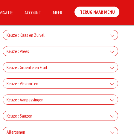
TERUG NAAR MENU
VIGATIE
ACCOUNT
MEER
Keuze : Kaas en Zuivel
+Kaas
Keuze : Vlees
+€2.50
+Ham
Keuze : Groente en Fruit
+Gorgonzola
+€3.00
+Paprika
+€2.50
Keuze : Vissoorten
+Salami
+Mozzarella
+€2.00
+Tonijn
+€3.00
Keuze : Aanpassingen
+Champignons
+€2.50
+Döner
+Parmezaanse kaas
+€3.00
Doorbakken
+€2.00
Keuze : Sauzen
+Anjovis
+€3.00
+Ui
+€2.50
+Kipdoner
+0.00
+Feta
Knoflook
+€3.00
Allergenen