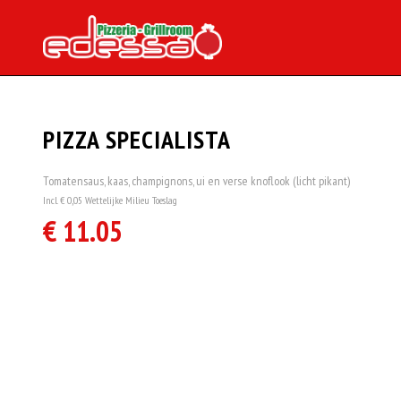
PIZZA SPECIALISTA
Tomatensaus, kaas, champignons, ui en verse knoflook (licht pikant)
Incl. € 0,05 Wettelijke Milieu Toeslag
€ 11.05