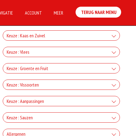
TERUG NAAR MENU
VIGATIE
ACCOUNT
MEER
Keuze : Kaas en Zuivel
+Kaas
Keuze : Vlees
+€2.50
+Ham
Keuze : Groente en Fruit
+Gorgonzola
+€3.00
+Paprika
+€2.50
Keuze : Vissoorten
+Salami
+Mozzarella
+€2.00
+Tonijn
+€3.00
Keuze : Aanpassingen
+Champignons
+€2.50
+Döner
+Parmezaanse kaas
+€3.00
Doorbakken
+€2.00
Keuze : Sauzen
+Anjovis
+€3.00
+Ui
+€2.50
+Kipdoner
+0.00
+Feta
Knoflook
+€3.00
Allergenen