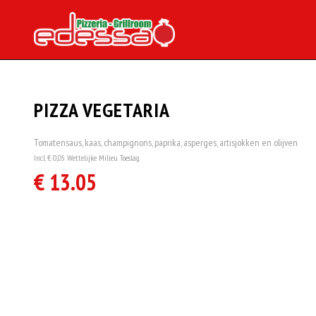
PIZZA VEGETARIA
Tomatensaus, kaas, champignons, paprika, asperges, artisjokken en olijven
Incl. € 0,05 Wettelijke Milieu Toeslag
€ 13.05