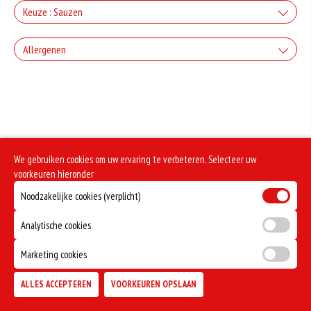
+Kaas
Keuze : Sauzen
+€2.50
Knoflook
Allergenen
+Gorgonzola
+€0.80
+€2.50
Geen aangegeven allergenen.
Cocktail
+Mozzarella
+€0.80
+€2.50
Frietsaus
+Parmezaanse kaas
We gebruiken cookies om uw ervaring te verbeteren. Selecteer uw
+€0.80
voorkeuren hieronder
+€2.50
Mosterd
+Feta
Noodzakelijke cookies (verplicht)
+€0.80
Analytische cookies
+€2.50
Curry
+Ei
Marketing cookies
+€0.80
+€2.50
Ketchup
ALLES ACCEPTEREN
VOORKEUREN OPSLAAN
TOEVOEGEN
+€0.80