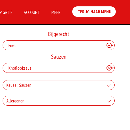
TERUG NAAR MENU
VIGATIE
ACCOUNT
MEER
Bijgerecht
Sauzen
Keuze : Sauzen
Knoflook
Allergenen
+€0.80
Geen aangegeven allergenen.
Cocktail