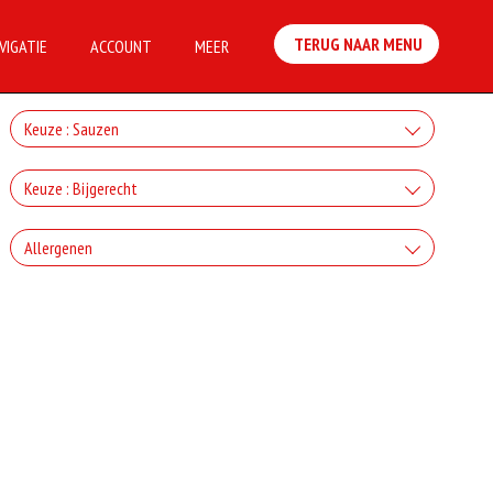
TERUG NAAR MENU
VIGATIE
ACCOUNT
MEER
Keuze : Sauzen
Knoflook
Keuze : Bijgerecht
+€0.80
Friet
Allergenen
Cocktail
+€4.00
+€0.80
Geen aangegeven allergenen.
Aardappelschijfjes
Frietsaus
+€4.00
+€0.80
Mosterd
+€0.80
Curry