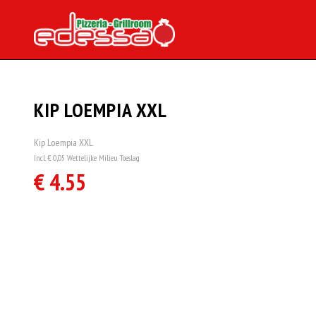
KIP LOEMPIA XXL
Kip Loempia XXL
Incl. € 0,05 Wettelijke Milieu Toeslag
€ 4.55