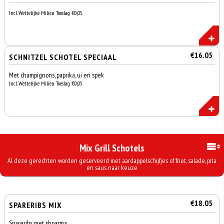
Incl. Wettelijke Milieu Toeslag €0,05
€16.05
SCHNITZEL SCHOTEL SPECIAAL
Met champignons, paprika, ui en spek
Incl. Wettelijke Milieu Toeslag €0,05
Mix Grill Schotels
Al deze gerechten worden geserveerd met aardappelschijfjes of friet, salade, pita
en saus naar keuze
€18.05
SPARERIBS MIX
Spareribs met shoarma