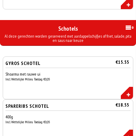
Schotels
Al deze gerechten worden geserveerd met aardappelschijfjes of friet, salade, pita
en saus naar keuze
€15.55
GYROS SCHOTEL
Shoarma met rauwe ui
Incl. Wettelijke Milieu Toeslag €0,05
€18.55
SPARERIBS SCHOTEL
400g
Incl. Wettelijke Milieu Toeslag €0,05