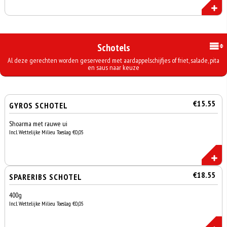
Schotels
Al deze gerechten worden geserveerd met aardappelschijfjes of friet, salade, pita
en saus naar keuze
€15.55
GYROS SCHOTEL
Shoarma met rauwe ui
Incl. Wettelijke Milieu Toeslag €0,05
€18.55
SPARERIBS SCHOTEL
400g
Incl. Wettelijke Milieu Toeslag €0,05