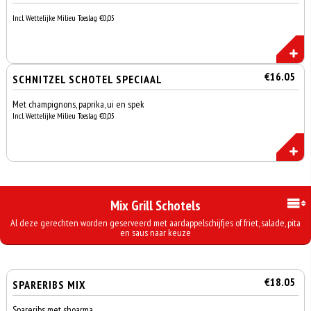
Incl. Wettelijke Milieu Toeslag €0,05
€16.05
SCHNITZEL SCHOTEL SPECIAAL
Met champignons, paprika, ui en spek
Incl. Wettelijke Milieu Toeslag €0,05
Mix Grill Schotels
Al deze gerechten worden geserveerd met aardappelschijfjes of friet, salade, pita
en saus naar keuze
€18.05
SPARERIBS MIX
Spareribs met shoarma